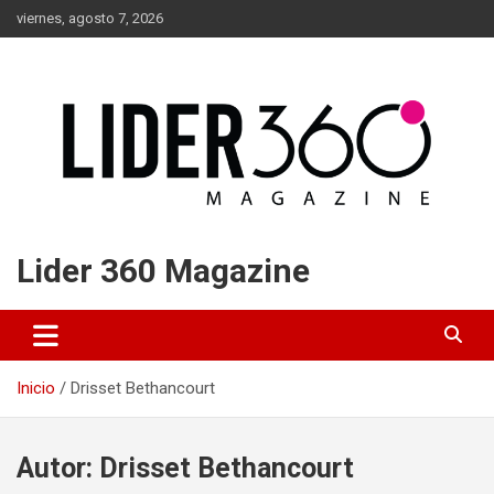
Saltar
viernes, agosto 7, 2026
al
contenido
Lider 360 Magazine
Inicio
Drisset Bethancourt
Autor:
Drisset Bethancourt