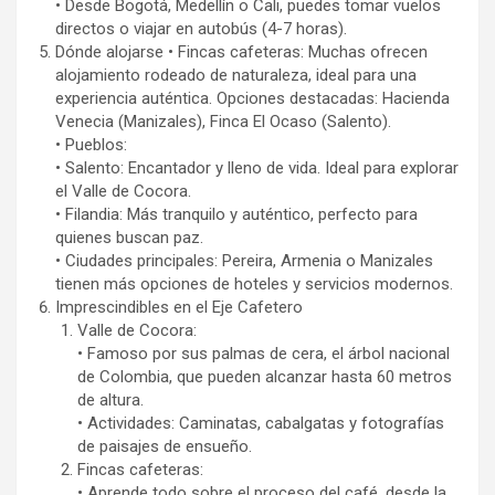
• Desde Bogotá, Medellín o Cali, puedes tomar vuelos
directos o viajar en autobús (4-7 horas).
Dónde alojarse • Fincas cafeteras: Muchas ofrecen
alojamiento rodeado de naturaleza, ideal para una
experiencia auténtica. Opciones destacadas: Hacienda
Venecia (Manizales), Finca El Ocaso (Salento).
• Pueblos:
• Salento: Encantador y lleno de vida. Ideal para explorar
el Valle de Cocora.
• Filandia: Más tranquilo y auténtico, perfecto para
quienes buscan paz.
• Ciudades principales: Pereira, Armenia o Manizales
tienen más opciones de hoteles y servicios modernos.
Imprescindibles en el Eje Cafetero
Valle de Cocora:
• Famoso por sus palmas de cera, el árbol nacional
de Colombia, que pueden alcanzar hasta 60 metros
de altura.
• Actividades: Caminatas, cabalgatas y fotografías
de paisajes de ensueño.
Fincas cafeteras:
• Aprende todo sobre el proceso del café, desde la