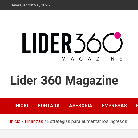
Saltar
jueves, agosto 6, 2026
al
contenido
Lider 360 Magazine
INICIO
PORTADA
ASESORIA
EMPRESAS
Inicio
Finanzas
Estrategias para aumentar los ingresos: